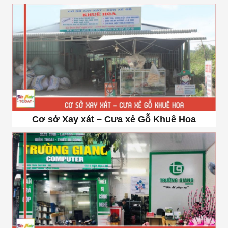
Cơ sở Xay xát – Cưa xẻ Gỗ Khuê Hoa